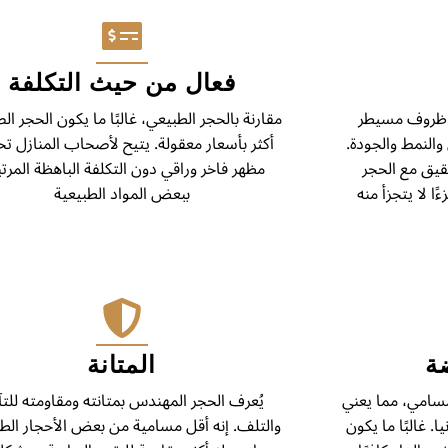
فعال من حيث التكلفة
 ظروف مسيطر
مقارنة بالحجر الطبيعي، غالبًا ما يكون الحجر ا
والنمط والجودة.
أكثر بأسعار معقولة. يتيح لأصحاب المنازل ت
يق مع الحجر
مظهر فاخر وراقي دون التكلفة الباهظة المرت
ا لا يتجزأ منه
ببعض المواد الطبيعية
ة
المتانة
مسامي، مما يعني
يُعرف الحجر المهندس بمتانته ومقاومته للت
. غالبًا ما يكون
والتلف. إنه أقل مسامية من بعض الأحجار الطب