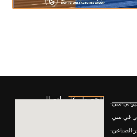
الحصول على اتصال
ليو-بي-سي
بي في سي
ر الصناعي