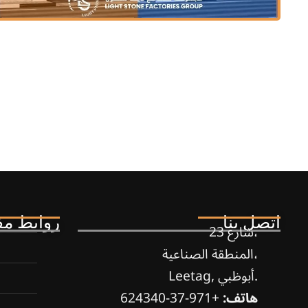
اتصل بنا
روابط مف
شارع 23،
المنطقة الصناعية،
Leetag, أبوظبي.
هاتف:
+971-37-624340